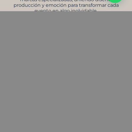
producción y emoción para transformar cada
evento en algo inolvidable.
Somos un grupo creativo que transforma
espacios, emociones y momentos en experiencias
que perduran.
Bajo nuestras marcas, combinamos diseño,
técnica y sensibilidad para lograr que cada
proyecto sea tan único como quienes lo viven.